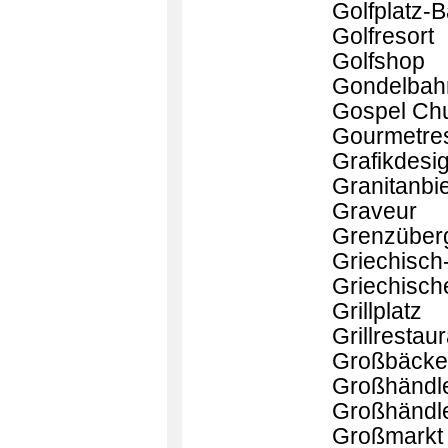
Golfplatz-
Golfresort
Golfshop
Gondelbahn
Gospel Ch
Gourmetres
Grafikdesi
Granitanbie
Graveur
Grenzüberg
Griechisch
Griechisch
Grillplatz
Grillrestau
Großbäcke
Großhändle
Großhändler
Großmarkt