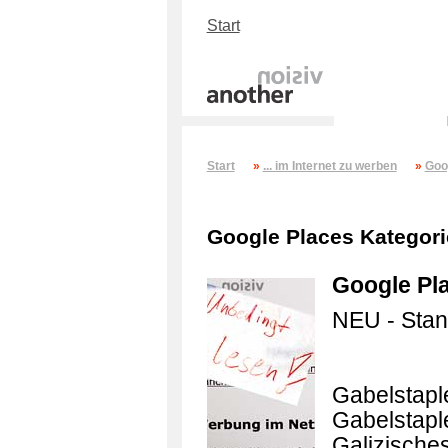
Start
Start
»
... im Internet zu werben
»
Goo
Google Places Kategori
Google Pla
NEU - Stan
Gabelstapl
Gabelstapl
Galizische