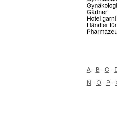
Gynäkologi
Gärtner
Hotel garni
Händler fü
Pharmazeu
A
-
B
-
C
-
N
-
O
-
P
-