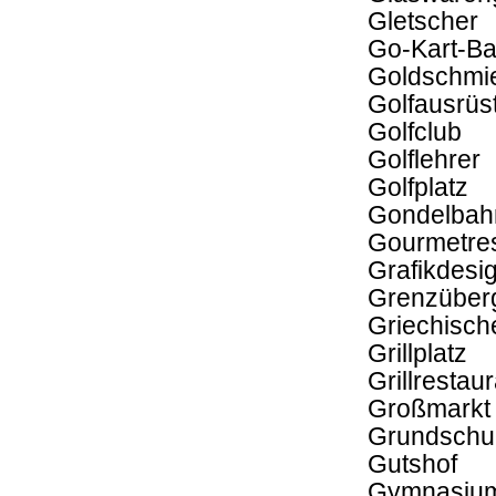
Gletscher
Go-Kart-B
Goldschmi
Golfausrüs
Golfclub
Golflehrer
Golfplatz
Gondelbahn
Gourmetres
Grafikdesi
Grenzüber
Griechisch
Grillplatz
Grillrestau
Großmarkt
Grundschu
Gutshof
Gymnasiu